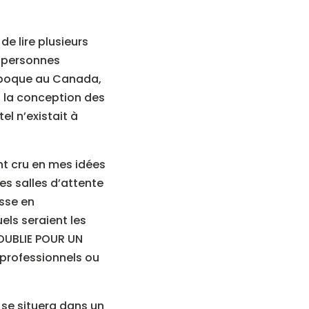
de lire plusieurs
s personnes
 époque au Canada,
s la conception des
tel n’existait à
nt cru en mes idées
es salles d’attente
isse en
ls seraient les
 OUBLIE POUR UN
 professionnels ou
 se situera dans un