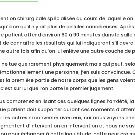
rvention chirurgicale spécialisée au cours de laquelle on
qu’à ce qu’il n’y ait plus de cellules cancéreuses. Après
e patient attend environ 60 à 90 minutes dans la salle 
e connaître les résultats qui lui indiqueront s’il devra
ne autre fois afin qu’on lui enlève une autre couche de 
i ne tue que rarement physiquement mais qui peut, selo
r émotionnellement une personne, j’en suis convaincue. Q
st la première partie de notre corps que les gens voient
est sur lui que l’on porte le premier jugement.
us comprenez en lisant ces quelques lignes l’anxiété, la 
ue patient doit supporter durant ces moments d’attent
 les autres ni converser avec eux, car nous voyons chez
mentent d’intervention en intervention et nous ne savo
 ou pour échapper à cette inquiétude, cette peur croiss