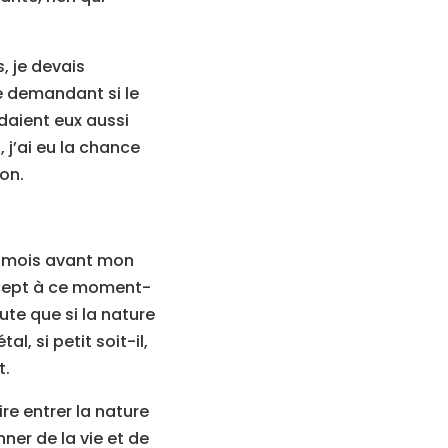
, je devais
me demandant si le
ndaient eux aussi
 j’ai eu la chance
on.
es mois avant mon
oncept à ce moment-
ute que si la nature
l, si petit soit-il,
t.
ire entrer la nature
ner de la vie et de