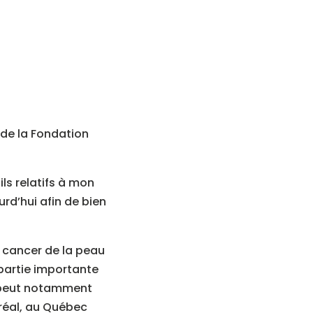
 de la Fondation
ls relatifs à mon
urd’hui afin de bien
e cancer de la peau
 partie importante
i peut notamment
tréal, au Québec