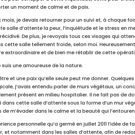
rter un moment de calme et de paix.
mois, je devais retourner pour un suivi et, à chaque fois
e salle d’attente la peur, l’inquiétude et le stress en 
récidivé. De plus, je revoyais tous ces visages qui atte
s cette salle tellement froide, selon moi. Heureusement,
e extraordinaire et de bien me rétablir de cette opérati
e suis une amoureuse de la nature.
-être et une paix qu’elle seule peut me donner. Quelqu
rgicale, j’avais entendu parler de murs végétaux, un c
lement présent en milieu hospitalier. Il ne fait pas de do
 dans cette salle d’attente sous la forme d’un mur végéta
s de m’évader dans le calme et la beauté qui l’entouren
ience personnelle qu’a germé en juillet 2011 l’idée de fa
er, et notamment dans les salles d’attente, afin de redon