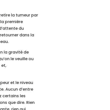
 retire la tumeur par
 la première
d’attente du
 retourner dans la
peau.
n la gravité de
u’on le veuille ou
 et,
peur et le niveau
e. Aucun d’entre
 certains les
ns que dire. Rien
ante, rien qui