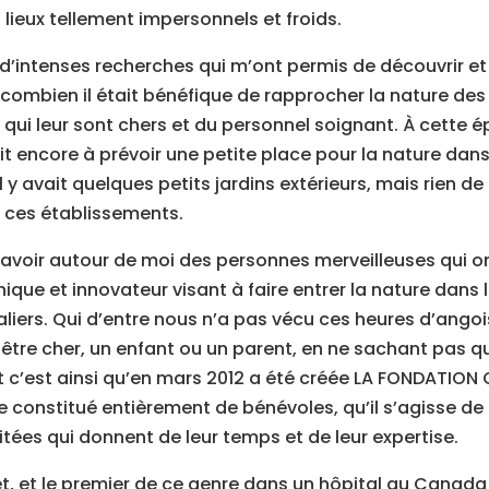
lieux tellement impersonnels et froids.
s d’intenses recherches qui m’ont permis de découvrir et 
combien il était bénéfique de rapprocher la nature de
 qui leur sont chers et du personnel soignant. À cette
t encore à prévoir une petite place pour la nature dan
il y avait quelques petits jardins extérieurs, mais rien de 
e ces établissements.
d’avoir autour de moi des personnes merveilleuses qui o
ique et innovateur visant à faire entrer la nature dans l
liers. Qui d’entre nous n’a pas vécu ces heures d’ango
re cher, un enfant ou un parent, en ne sachant pas que
 Et c’est ainsi qu’en mars 2012 a été créée LA FONDATION
 constitué entièrement de bénévoles, qu’il s’agisse de
tées qui donnent de leur temps et de leur expertise.
t, et le premier de ce genre dans un hôpital au Canada